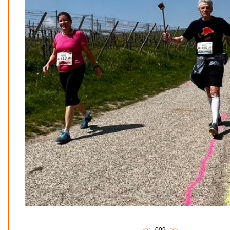
<<
009
>>