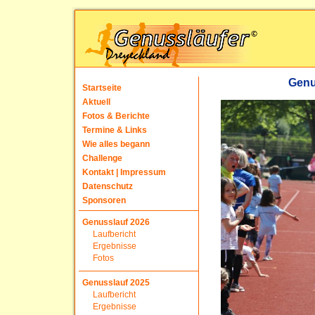
Genu
Startseite
Aktuell
Fotos & Berichte
Termine & Links
Wie alles begann
Challenge
Kontakt | Impressum
Datenschutz
Sponsoren
Genusslauf 2026
Laufbericht
Ergebnisse
Fotos
Genusslauf 2025
Laufbericht
Ergebnisse