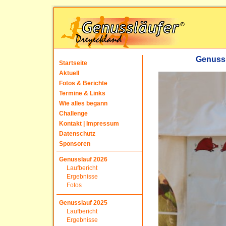
Genussl
Startseite
Aktuell
Fotos & Berichte
Termine & Links
Wie alles begann
Challenge
Kontakt | Impressum
Datenschutz
Sponsoren
Genusslauf 2026
Laufbericht
Ergebnisse
Fotos
Genusslauf 2025
Laufbericht
Ergebnisse