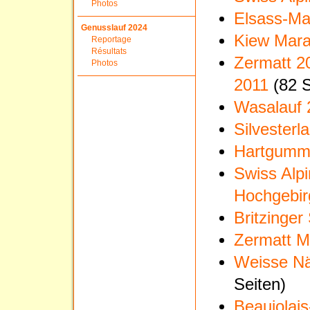
Photos
Elsass-Ma
Genusslauf 2024
Kiew Mara
Reportage
Résultats
Zermatt 20
Photos
2011
(82 S
Wasalauf 
Silvesterl
Hartgumm
Swiss Alp
Hochgebir
Britzinger
Zermatt M
Weisse Nä
Seiten)
Beaujolai