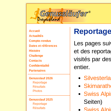
Reportag
Accueil
Actualités
Compte-rendus
Les pages sui
Dates et références
et des report
Histoire
Challenge
visités par d
Contacts
Confidentialité
entier.
Partenaires
Silvesterl
Genusslauf 2026
Reportage
Skimarat
Résultats
Photos
Swiss Alp
Genusslauf 2025
Seiten)
Reportage
Résultats
Swiss Alp